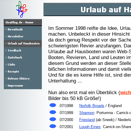
Im Sommer 1998 reifte die Idee, Urla
machen. Unbeleckt in dieser Hinsicht 
da doch genug Respekt vor der Sache
schwierigsten Revier anzufangen. Dam
Urlaube auf Hausbooten waren Web-Si
Booten, Revieren, Land und Leuten im
diesem Grund werden an dieser Stelle 
bißchen Informationen und damit viell
Und für die es keine Hilfe ist, sind di
Unterhaltung ...
Nun also erst mal ein Überblick (
wich
Bilder bis 50 kB Größe!)
07/1998
Norfolk Broads
/ England
07/1999
Shannon
: Portumna - Carrick
07/2000
Friesland
(ab Sneek) / Niederl
07/2001
Lough Ernes
: Carrick-on-Shan