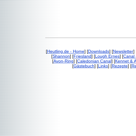
[
Heutling.de - Home
] [
Downloads
] [
Newsletter
]
[
Shannon
] [
Friesland
] [
Lough Ernes
] [
Canal 
[
Avon-Ring
] [
Caledonian Canal
] [
Kennet & 
[
Gästebuch
] [
Links
] [
Rezepte
] [
Re