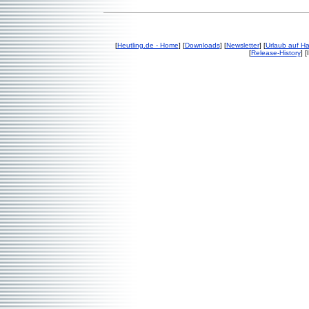
[
Heutling.de - Home
] [
Downloads
] [
Newsletter
] [
Urlaub auf H
[
Release-History
] 