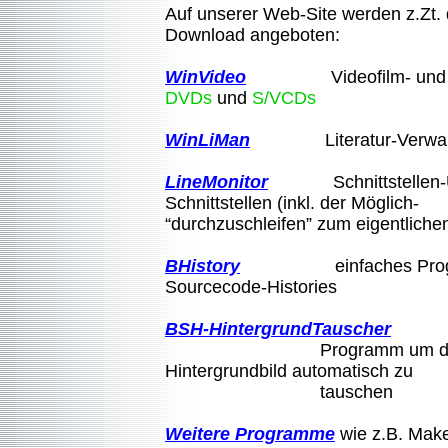
Auf unserer Web-Site werden z.Zt
Download angeboten:
WinVideo
Videofilm- und -cass
DVDs
und
S/VCDs
WinLiMan
Literatur-Verwal
LineMonitor
Schnittstellen-Übe
Schnittstellen (inkl. der
“durchzuschleifen” zum eigentlichen
BHistory
einfaches Programm
Sourcecode-Histories
BSH-HintergrundTauscher
Programm um das Win
Hintergrundbild automatisch zu
tauschen
Weitere Programme
wie z.B. Make-