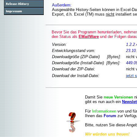
Außerdem:
Ausgewählte History-Seiten können in Excel-Dat
Export, d.h. Excel (TM) muss
nicht
installiert se
Bevor Sie das Programm herunterladen, nehmen 
den Status als
EMailWare
und der Folgen darau
Version:
1.2.2.
Entwicklungsstand vom:
23.10
Downloadgröße (ZIP-Datei) [Bytes]:
nicht 
Downloadgröße (Install-Datei) [Bytes]:
449.0
Download der ZIP-Datei:
nicht 
Download der Install-Datei:
jetzt 
Damit Sie
neue Versionen
ni
gibt es nun auch ein
Newslet
Für
Informationen
von und für
Ihnen das
Forum
zur Verfüg
Bitte, nutzen Sie diese Ange
Wir würden uns freuen!