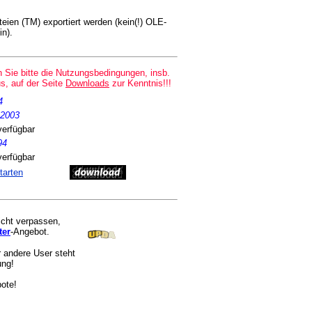
eien (TM) exportiert werden (kein(!) OLE-
in).
Sie bitte die Nutzungsbedingungen, insb.
s, auf der Seite
Downloads
zur Kenntnis!!!
4
.2003
verfügbar
94
verfügbar
starten
cht verpassen,
ter
-Angebot.
 andere User steht
ung!
bote!