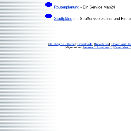
Routenplanung
- Ein Service Map24
Stadtpläne
mit Straßenverzeichnis und Firme
[
Heutling.de - Home
] [
Downloads
] [
Newsletter
] [
Urlaub auf H
[allgemeines] [
unsere "Umgebung"
] [
Boot fahren