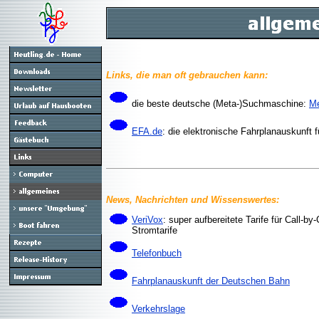
Links, die man oft gebrauchen kann:
die beste deutsche (Meta-)Suchmaschine:
M
EFA.de
: die elektronische Fahrplanauskunft
News, Nachrichten und Wissenswertes:
VeriVox
: super aufbereitete Tarife für Call-b
Stromtarife
Telefonbuch
Fahrplanauskunft der Deutschen Bahn
Verkehrslage