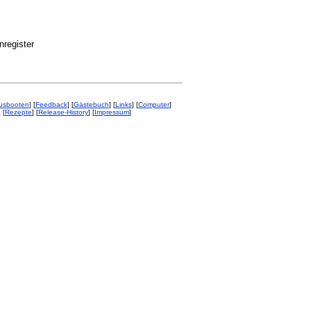
nregister
ausbooten
] [
Feedback
] [
Gästebuch
] [
Links
] [
Computer
]
] [
Rezepte
] [
Release-History
] [
Impressum
]